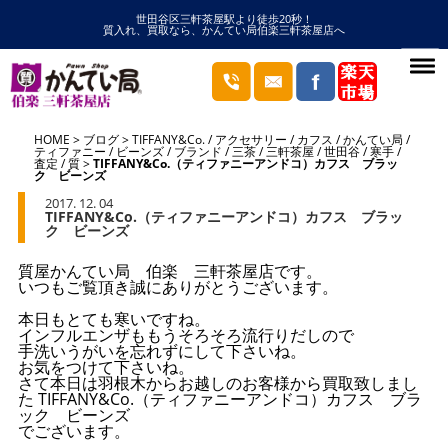
世田谷区三軒茶屋駅より徒歩20秒！
質入れ、買取なら、かんてい局伯楽三軒茶屋店へ
HOME
ブログ
TIFFANY&Co.
/
アクセサリー
/
カフス
/
かんてい局
/
ティファニー
/
ビーンズ
/
ブランド
/
三茶
/
三軒茶屋
/
世田谷
/
寒手
/
査定
/
質
TIFFANY&Co.（ティファニーアンドコ）カフス ブラッ
ク ビーンズ
2017. 12. 04
TIFFANY&Co.（ティファニーアンドコ）カフス ブラッ
ク ビーンズ
質屋かんてい局 伯楽 三軒茶屋店です。
いつもご覧頂き誠にありがとうございます。
本日もとても寒いですね。
インフルエンザももうそろそろ流行りだしので
手洗いうがいを忘れずにして下さいね。
お気をつけて下さいね。
さて本日は羽根木からお越しのお客様から買取致しまし
た TIFFANY&Co.（ティファニーアンドコ）カフス ブラ
ック ビーンズ
でございます。