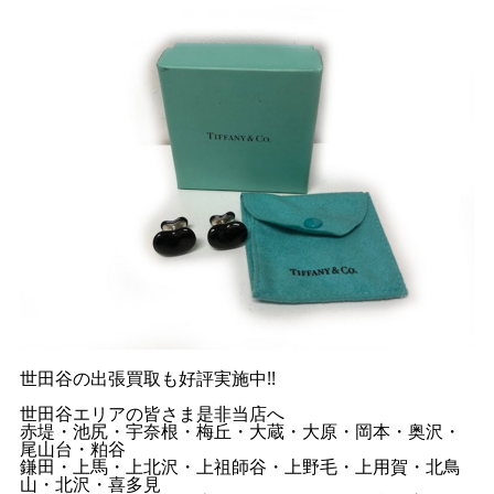
世田谷の出張買取も好評実施中!!
世田谷エリアの皆さま是非当店へ
赤堤・池尻・宇奈根・梅丘・大蔵・大原・岡本・奥沢・
尾山台・粕谷
鎌田・上馬・上北沢・上祖師谷・上野毛・上用賀・北鳥
山・北沢・喜多見