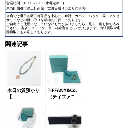
営業時間：10:00～19:00(水曜定休日)
東急田園都市線三軒茶屋 世田谷通り口より約20秒
当店では世田谷区三軒茶屋を中心に、時計・カバン・バッグ・靴・アクセ
サリーなどの買い取りを積極的に行っております。
ご自宅でご使用になっていないものがありましたら、是非一度お持ち込み
下さい。 当店スタッフが、目一杯査定させていただきます。出張買取や宅
配買取にも対応しております。
関連記事
本日の質預かり
TIFFANY&Co.
【
（ティファニ
TIFFANY&Co.
ー）ハートモチ
（ティファニ
ーフ K18
ー）リターント
ゥ ハートタ