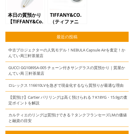
グ ボールチェ
ーン ピンク
シルバー
本日の質預かり
TIFFANY&CO.
（SV925） ブ
【TIFFANY&Co.
（ティファニ
レスレッド】
（ティファニー
ー）アトラス
アンドコ―）ネ
ブラック文字
最近の投稿
ックレス ビー
盤 メンズ腕時
ンズ K18YG
計
中古プロジェクターの人気モデル！NEBULA Capsule Airを査定！か
18金】
んてい局三軒茶屋店
GUCCI GG1089SA-005 チェーン付きサングラスの質預かり｜質屋か
んてい局 三軒茶屋店
ロレックス 116610LVを急ぎで現金化するなら質預りが最適な理由
【質預け】Cartier パリリングは高く預けられる？K18YG・15.9gの査
定ポイントを解説
カルティエのリングは質預けできる？タンクフランセーズLMの価値
と融資の目安