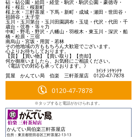
砧・砧公園・給田・経堂・駒沢・駒沢公園・豪徳寺・
桜・桜丘・桜新町
桜上水・三軒茶屋・下馬・新町・成城・瀬田・世田谷・
祖師谷・太子堂
玉川・玉川第台・玉川田園調布・玉堤・代沢・代田・千
歳台・弦巻・等々力
中町・野毛・野沢・八幡山・羽根木・東玉川・深沢・船
橋・松原・三宿
南烏山・宮坂・用賀・若林
その他地域の方ももちろん大歓迎でございます。
心よりお待ちしております。
【質】【買い物】【買い取り】【売却】
何か御座いましたら、お気軽にご相談ください。
《電話での対応も承っております。》
ﾖｲｼﾁ ｼﾁﾔｼﾁﾔ
質屋 かんてい局 伯楽 三軒茶屋店 0120-47-7878
0120-47-7878
※タップすると電話がかけられます。
かんてい局伯楽三軒茶屋店
住所：
東京都世田谷区三軒茶屋2-13-13