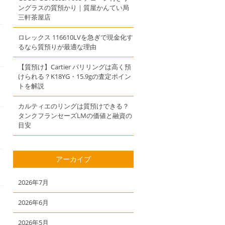
ングラスの質預かり｜質屋かんてい局
三軒茶屋店
ロレックス 116610LVを急ぎで現金化す
るなら質預りが最適な理由
【質預け】Cartier パリリングは高く預
けられる？K18YG・15.9gの査定ポイン
トを解説
カルティエのリングは質預けできる？
タンクフランセーズLMの価値と融資の
目安
アーカイブ
2026年7月
2026年6月
2026年5月