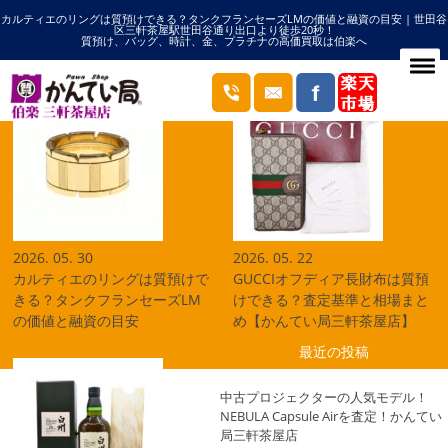
カルティエのリングは質預けできる？タンクフランセーズLMの価値と融資の目安 | 世田谷
HOME
2026年05月の記事一覧
区三軒茶屋駅世田谷通り出口より徒歩20秒！
質預け、バッグ、時計、金、プラチナの高価買取は伯楽へ
ブログ
2026. 05. 30
2026. 05. 22
カルティエのリングは質預けで
GUCCIオフディア長財布は質預
きる？タンクフランセーズLM
けできる？査定基準と相場まと
の価値と融資の目安
め【かんてい局三軒茶屋店】
最近の投稿
中古プロジェクターの人気モデル！
NEBULA Capsule Airを査定！かんてい
局三軒茶屋店