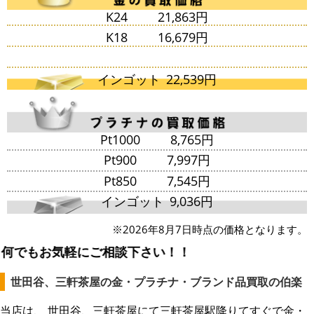
K24
21,863円
K18
16,679円
インゴット
22,539円
Pt1000
8,765円
Pt900
7,997円
Pt850
7,545円
インゴット
9,036円
※2026年8月7日時点の価格となります。
気軽にご相談下さい！！
世田谷、三軒茶屋の金・プラチナ・ブランド品買取の伯楽
当店は、 世田谷、三軒茶屋にて三軒茶屋駅降りてすぐで金・