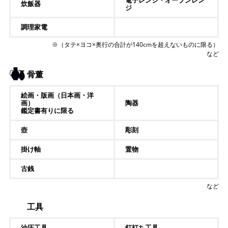
炊飯器
ジ
調理家電
※（タテ×ヨコ×奥行の合計が140cmを超えないものに限る）
など
骨董
絵画・版画（日本画・洋
画）
陶器
鑑定書有りに限る
壺
彫刻
掛け軸
置物
古銭
など
工具
油圧工具
釘打ち工具