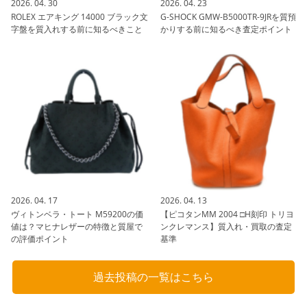
2026. 04. 30
2026. 04. 23
ROLEX エアキング 14000 ブラック文
G-SHOCK GMW-B5000TR-9JRを質預
字盤を質入れする前に知るべきこと
かりする前に知るべき査定ポイント
2026. 04. 17
2026. 04. 13
ヴィトンベラ・トート M59200の価
【ピコタンMM 2004 □H刻印 トリヨ
値は？マヒナレザーの特徴と質屋で
ンクレマンス】質入れ・買取の査定
の評価ポイント
基準
過去投稿の一覧はこちら