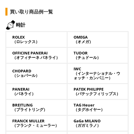
買い取り商品例一覧
時計
ROLEX
OMEGA
（ロレックス）
（オメガ）
OFFICINE PANERAI
TUDOR
（オフィチーネ パネライ）
（チュドール）
IWC
CHOPARD
（インターナショナル・ウ
（ショパール）
ォッチ・カンパニー）
PANERAI
PATEK PHILIPPE
（パネライ）
（パテックフィリップス）
BREITLING
TAG Heuer
（ブライトリング）
（タグホイヤー）
FRANCK MULLER
GaGa MILANO
（フランク・ミューラー）
（ガガミラノ）