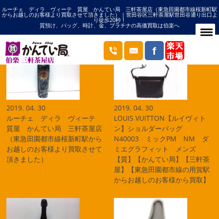
ルーチェ ディラ ヴィーテ 質屋 かんてい局 三軒茶屋店（東急田園都市線桜新町駅
HOME
2019年04月の記事一覧
からお越しのお客様より買取させて頂きました） | 世田谷区三軒茶屋駅世田谷通り出口よ
り徒歩20秒！
ブログ
質預け、バッグ、時計、金、プラチナの高価買取は伯楽へ
2019. 04. 30
2019. 04. 30
ルーチェ ディラ ヴィーテ
LOUIS VUITTON【ルイヴィト
質屋 かんてい局 三軒茶屋店
ン】ショルダーバッグ
（東急田園都市線桜新町駅から
N40003 ミックPM NM ダ
お越しのお客様より買取させて
ミエグラフィット メンズ
頂きました）
【質】【かんてい局】【三軒茶
屋】【東急田園都市線の用賀駅
からお越しのお客様から買取】