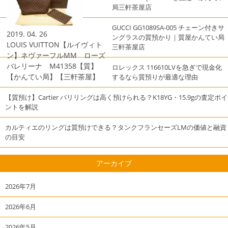
局三軒茶屋店
GUCCI GG1089SA-005 チェーン付きサ
2019. 04. 26
ングラスの質預かり｜質屋かんてい局
LOUIS VUITTON【ルイヴィト
三軒茶屋店
ン】ネヴァーフルMM ローズ
バレリーナ M41358【質】
ロレックス 116610LVを急ぎで現金化
【かんてい局】【三軒茶屋】
するなら質預りが最適な理由
【質預け】Cartier パリリングは高く預けられる？K18YG・15.9gの査定ポイ
ントを解説
カルティエのリングは質預けできる？タンクフランセーズLMの価値と融資
の目安
アーカイブ
2026年7月
2026年6月
2026年5月