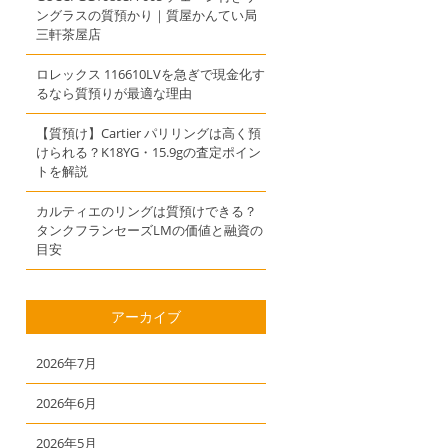
ングラスの質預かり｜質屋かんてい局
三軒茶屋店
ロレックス 116610LVを急ぎで現金化す
るなら質預りが最適な理由
【質預け】Cartier パリリングは高く預
けられる？K18YG・15.9gの査定ポイン
トを解説
カルティエのリングは質預けできる？
タンクフランセーズLMの価値と融資の
目安
アーカイブ
2026年7月
2026年6月
2026年5月