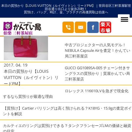
本日の質預かり【LOUIS VUITTON（ルイヴィトン）リードPM】 | 世田谷区三軒茶屋駅世
HOME
M91221の記事一覧
田谷通り出口より徒歩20秒！
質預け、バッグ、時計、金、プラチナの高価買取は伯楽へ
ブログ
最近の投稿
中古プロジェクターの人気モデル！
NEBULA Capsule Airを査定！かんてい
局三軒茶屋店
2017. 04. 19
GUCCI GG1089SA-005 チェーン付きサ
本日の質預かり【LOUIS
ングラスの質預かり｜質屋かんてい局
VUITTON（ルイヴィトン）リ
三軒茶屋店
ードPM】
ロレックス 116610LVを急ぎで現金化
するなら質預りが最適な理由
【質預け】Cartier パリリングは高く預けられる？K18YG・15.9gの査定ポイ
ントを解説
カルティエのリングは質預けできる？タンクフランセーズLMの価値と融資
の目安