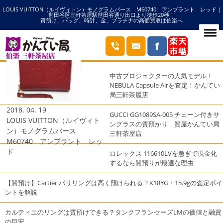
LOUIS VUITTON（ルイヴィトン）モノグラムバース M60740 アンプラント レッド |
HOME
M60740の記事一覧
世田谷区三軒茶屋駅世田谷通り出口より徒歩20秒！
質預け、バッグ、時計、金、プラチナの高価買取は伯楽へ
ブログ
最近の投稿
中古プロジェクターの人気モデル！
NEBULA Capsule Airを査定！かんてい
局三軒茶屋店
2018. 04. 19
GUCCI GG1089SA-005 チェーン付きサ
LOUIS VUITTON（ルイヴィト
ングラスの質預かり｜質屋かんてい局
ン）モノグラムバース
三軒茶屋店
M60740 アンプラント レッ
ド
ロレックス 116610LVを急ぎで現金化
するなら質預りが最適な理由
【質預け】Cartier パリリングは高く預けられる？K18YG・15.9gの査定ポイ
ントを解説
カルティエのリングは質預けできる？タンクフランセーズLMの価値と融資
の目安