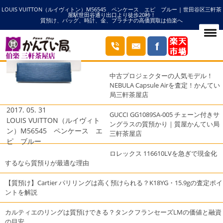
LOUIS VUITTON（ルイヴィトン）M56545 ペンケース エピ ブルー | 世田谷区三軒茶
HOME
M56545の記事一覧
屋駅世田谷通り出口より徒歩20秒！
質預け、バッグ、時計、金、プラチナの高価買取は伯楽へ
ブログ
最近の投稿
中古プロジェクターの人気モデル！
NEBULA Capsule Airを査定！かんてい
局三軒茶屋店
2017. 05. 31
GUCCI GG1089SA-005 チェーン付きサ
LOUIS VUITTON（ルイヴィト
ングラスの質預かり｜質屋かんてい局
ン）M56545 ペンケース エ
三軒茶屋店
ピ ブルー
ロレックス 116610LVを急ぎで現金化
するなら質預りが最適な理由
【質預け】Cartier パリリングは高く預けられる？K18YG・15.9gの査定ポイ
ントを解説
カルティエのリングは質預けできる？タンクフランセーズLMの価値と融資
の目安