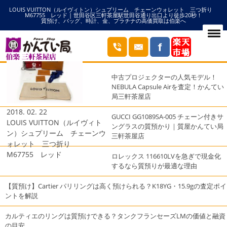
LOUIS VUITTON（ルイヴィトン）シュプリーム チェーンウォレット 三つ折り
HOME
LOUIS VUITTON（ルイヴィトンの記事一覧
M67755 レッド | 世田谷区三軒茶屋駅世田谷通り出口より徒歩20秒！
質預け、バッグ、時計、金、プラチナの高価買取は伯楽へ
ブログ
最近の投稿
中古プロジェクターの人気モデル！
NEBULA Capsule Airを査定！かんてい
局三軒茶屋店
2018. 02. 22
GUCCI GG1089SA-005 チェーン付きサ
LOUIS VUITTON（ルイヴィト
ングラスの質預かり｜質屋かんてい局
ン）シュプリーム チェーンウ
三軒茶屋店
ォレット 三つ折り
M67755 レッド
ロレックス 116610LVを急ぎで現金化
するなら質預りが最適な理由
【質預け】Cartier パリリングは高く預けられる？K18YG・15.9gの査定ポイ
ントを解説
カルティエのリングは質預けできる？タンクフランセーズLMの価値と融資
の目安