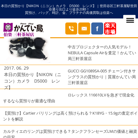
本日の質預かり【NIKON（ニコン）カメラ D5000 レンズ】 | 世田谷区三軒茶屋駅世田
HOME
D5000の記事一覧
谷通り出口より徒歩20秒！
質預け、バッグ、時計、金、プラチナの高価買取は伯楽へ
ブログ
最近の投稿
中古プロジェクターの人気モデル！
NEBULA Capsule Airを査定！かんてい
局三軒茶屋店
2017. 06. 29
GUCCI GG1089SA-005 チェーン付きサ
本日の質預かり【NIKON（ニ
ングラスの質預かり｜質屋かんてい局
コン）カメラ D5000 レン
三軒茶屋店
ズ】
ロレックス 116610LVを急ぎで現金化
するなら質預りが最適な理由
【質預け】Cartier パリリングは高く預けられる？K18YG・15.9gの査定ポイ
ントを解説
カルティエのリングは質預けできる？タンクフランセーズLMの価値と融資
の目安