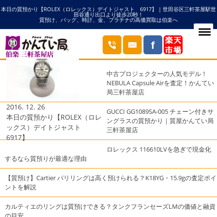
本日の質預かり【ROLEX（ロレックス）デイトジャスト 6917】 | 世田谷区三軒茶屋駅世
HOME
6917の記事一覧
田谷通り出口より徒歩20秒！
質預け、バッグ、時計、金、プラチナの高価買取は伯楽へ
ブログ
最近の投稿
中古プロジェクターの人気モデル！
NEBULA Capsule Airを査定！かんてい
局三軒茶屋店
2016. 12. 26
GUCCI GG1089SA-005 チェーン付きサ
本日の質預かり【ROLEX（ロレ
ングラスの質預かり｜質屋かんてい局
ックス）デイトジャスト
三軒茶屋店
6917】
ロレックス 116610LVを急ぎで現金化
するなら質預りが最適な理由
【質預け】Cartier パリリングは高く預けられる？K18YG・15.9gの査定ポイ
ントを解説
カルティエのリングは質預けできる？タンクフランセーズLMの価値と融資
の目安