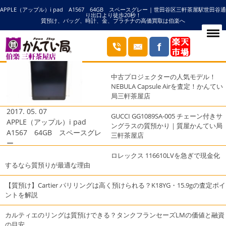
APPLE（アップル）i pad A1567 64GB スペースグレー | 世田谷区三軒茶屋駅世田谷通
HOME
64GBの記事一覧
り出口より徒歩20秒！
質預け、バッグ、時計、金、プラチナの高価買取は伯楽へ
ブログ
最近の投稿
中古プロジェクターの人気モデル！
NEBULA Capsule Airを査定！かんてい
局三軒茶屋店
2017. 05. 07
GUCCI GG1089SA-005 チェーン付きサ
APPLE（アップル）i pad
ングラスの質預かり｜質屋かんてい局
A1567 64GB スペースグレ
三軒茶屋店
ー
ロレックス 116610LVを急ぎで現金化
するなら質預りが最適な理由
【質預け】Cartier パリリングは高く預けられる？K18YG・15.9gの査定ポイ
ントを解説
カルティエのリングは質預けできる？タンクフランセーズLMの価値と融資
の目安