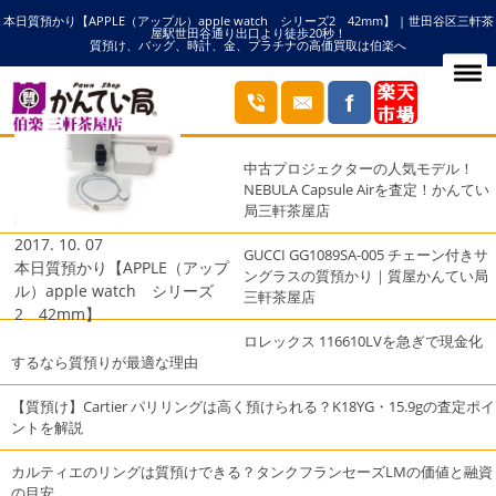
本日質預かり【APPLE（アップル）apple watch シリーズ2 42mm】 | 世田谷区三軒茶
HOME
42mmの記事一覧
屋駅世田谷通り出口より徒歩20秒！
質預け、バッグ、時計、金、プラチナの高価買取は伯楽へ
ブログ
最近の投稿
中古プロジェクターの人気モデル！
NEBULA Capsule Airを査定！かんてい
局三軒茶屋店
2017. 10. 07
GUCCI GG1089SA-005 チェーン付きサ
本日質預かり【APPLE（アップ
ングラスの質預かり｜質屋かんてい局
ル）apple watch シリーズ
三軒茶屋店
2 42mm】
ロレックス 116610LVを急ぎで現金化
するなら質預りが最適な理由
【質預け】Cartier パリリングは高く預けられる？K18YG・15.9gの査定ポイ
ントを解説
カルティエのリングは質預けできる？タンクフランセーズLMの価値と融資
の目安