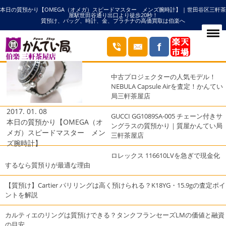
本日の質預かり【OMEGA（オメガ）スピードマスター メンズ腕時計】 | 世田谷区三軒茶
HOME
323.30.40.40.06.001の記事一覧
屋駅世田谷通り出口より徒歩20秒！
質預け、バッグ、時計、金、プラチナの高価買取は伯楽へ
ブログ
最近の投稿
中古プロジェクターの人気モデル！
NEBULA Capsule Airを査定！かんてい
局三軒茶屋店
2017. 01. 08
GUCCI GG1089SA-005 チェーン付きサ
本日の質預かり【OMEGA（オ
ングラスの質預かり｜質屋かんてい局
メガ）スピードマスター メン
三軒茶屋店
ズ腕時計】
ロレックス 116610LVを急ぎで現金化
するなら質預りが最適な理由
【質預け】Cartier パリリングは高く預けられる？K18YG・15.9gの査定ポイ
ントを解説
カルティエのリングは質預けできる？タンクフランセーズLMの価値と融資
の目安