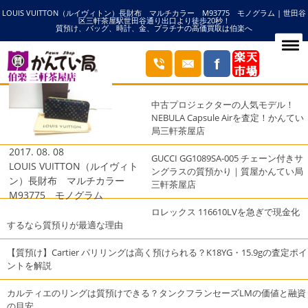
LOUIS VUITTON（ルイヴィトン）長財布 マルチカラー M93775 モノグラム | 世田谷
HOME
長札の記事一覧
区三軒茶屋駅世田谷通り出口より徒歩20秒！
質預け、バッグ、時計、金、プラチナの高価買取は伯楽へ
ブログ
最近の投稿
中古プロジェクターの人気モデル！
NEBULA Capsule Airを査定！かんてい
局三軒茶屋店
2017. 08. 08
GUCCI GG1089SA-005 チェーン付きサ
LOUIS VUITTON（ルイヴィト
ングラスの質預かり｜質屋かんてい局
ン）長財布 マルチカラー
三軒茶屋店
M93775 モノグラム
ロレックス 116610LVを急ぎで現金化
するなら質預りが最適な理由
【質預け】Cartier パリリングは高く預けられる？K18YG・15.9gの査定ポイ
ントを解説
カルティエのリングは質預けできる？タンクフランセーズLMの価値と融資
の目安