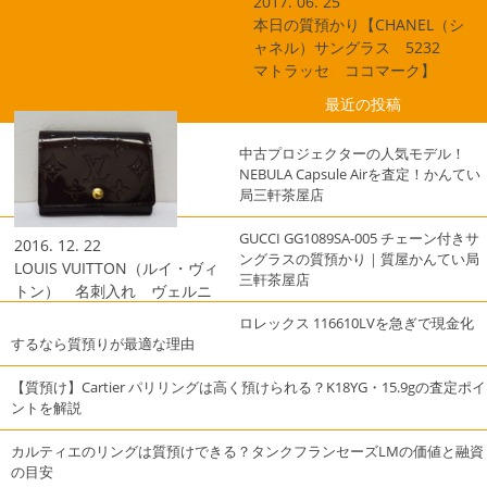
2017. 06. 25
本日の質預かり【CHANEL（シ
ャネル）サングラス 5232
マトラッセ ココマーク】
最近の投稿
中古プロジェクターの人気モデル！
NEBULA Capsule Airを査定！かんてい
局三軒茶屋店
GUCCI GG1089SA-005 チェーン付きサ
2016. 12. 22
ングラスの質預かり｜質屋かんてい局
LOUIS VUITTON（ルイ・ヴィ
三軒茶屋店
トン） 名刺入れ ヴェルニ
ロレックス 116610LVを急ぎで現金化
するなら質預りが最適な理由
【質預け】Cartier パリリングは高く預けられる？K18YG・15.9gの査定ポイ
ントを解説
カルティエのリングは質預けできる？タンクフランセーズLMの価値と融資
の目安