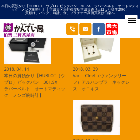
本日の質預かり【HUBLOT（ウブロ）ビックバン 301.SX ラバーベルト オートマティ
HOME
販売の記事一覧
ック メンズ腕時計】 | 世田谷区三軒茶屋駅世田谷通り出口より徒歩20秒！
質預け、バッグ、時計、金、プラチナの高価買取は伯楽へ
ブログ
2018. 04. 14
2018. 03. 29
本日の質預かり【HUBLOT（ウ
Van Cleef（ヴァンクリー
ブロ）ビックバン 301.SX
フ）アルハンブラ ネックレ
ラバーベルト オートマティッ
ス オニキス
ク メンズ腕時計】