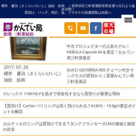
櫻井 慶治（さくらいけいじ）油絵 絵画 | 世田谷区三軒茶屋駅世田谷通り出口より徒
HOME
絵画の記事一覧
歩20秒！
質預け、バッグ、時計、金、プラチナの高価買取は伯楽へ
ブログ
最近の投稿
中古プロジェクターの人気モデル！
NEBULA Capsule Airを査定！かんてい
局三軒茶屋店
2017. 07. 20
GUCCI GG1089SA-005 チェーン付きサ
櫻井 慶治（さくらいけいじ）
ングラスの質預かり｜質屋かんてい局
油絵 絵画
三軒茶屋店
ロレックス 116610LVを急ぎで現金化するなら質預りが最適な理由
【質預け】Cartier パリリングは高く預けられる？K18YG・15.9gの査定ポイ
ントを解説
カルティエのリングは質預けできる？タンクフランセーズLMの価値と融資
の目安