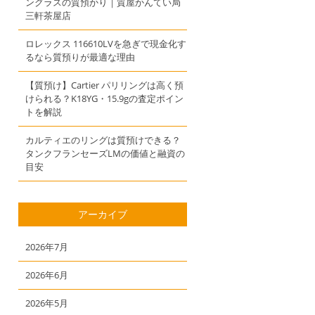
ングラスの質預かり｜質屋かんてい局
三軒茶屋店
ロレックス 116610LVを急ぎで現金化す
るなら質預りが最適な理由
【質預け】Cartier パリリングは高く預
けられる？K18YG・15.9gの査定ポイン
トを解説
カルティエのリングは質預けできる？
タンクフランセーズLMの価値と融資の
目安
アーカイブ
2026年7月
2026年6月
2026年5月