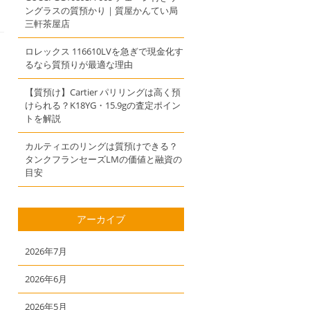
ングラスの質預かり｜質屋かんてい局
三軒茶屋店
ロレックス 116610LVを急ぎで現金化す
るなら質預りが最適な理由
【質預け】Cartier パリリングは高く預
けられる？K18YG・15.9gの査定ポイン
トを解説
カルティエのリングは質預けできる？
タンクフランセーズLMの価値と融資の
目安
アーカイブ
2026年7月
2026年6月
2026年5月