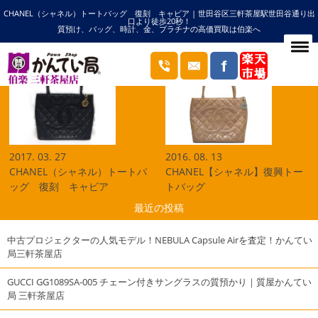
CHANEL（シャネル）トートバッグ 復刻 キャビア | 世田谷区三軒茶屋駅世田谷通り出
HOME
復刻の記事一覧
口より徒歩20秒！
質預け、バッグ、時計、金、プラチナの高価買取は伯楽へ
ブログ
2017. 03. 27
2016. 08. 13
CHANEL（シャネル）トートバ
CHANEL【シャネル】復興トー
ッグ 復刻 キャビア
トバッグ
最近の投稿
中古プロジェクターの人気モデル！NEBULA Capsule Airを査定！かんてい
局三軒茶屋店
GUCCI GG1089SA-005 チェーン付きサングラスの質預かり｜質屋かんてい
局 三軒茶屋店