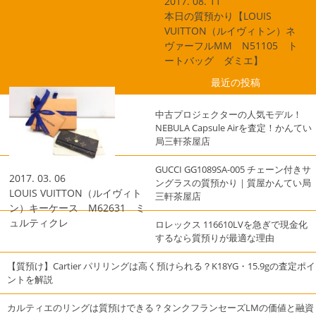
2017. 08. 11
本日の質預かり【LOUIS
VUITTON（ルイヴィトン）ネ
ヴァーフルMM N51105 ト
ートバッグ ダミエ】
最近の投稿
中古プロジェクターの人気モデル！
NEBULA Capsule Airを査定！かんてい
局三軒茶屋店
GUCCI GG1089SA-005 チェーン付きサ
2017. 03. 06
ングラスの質預かり｜質屋かんてい局
LOUIS VUITTON（ルイヴィト
三軒茶屋店
ン）キーケース M62631 ミ
ュルティクレ
ロレックス 116610LVを急ぎで現金化
するなら質預りが最適な理由
【質預け】Cartier パリリングは高く預けられる？K18YG・15.9gの査定ポイ
ントを解説
カルティエのリングは質預けできる？タンクフランセーズLMの価値と融資