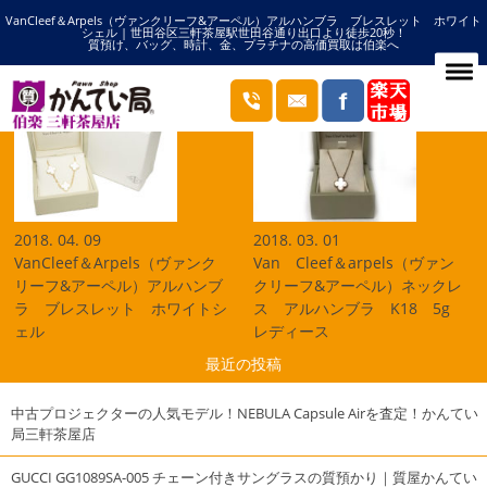
VanCleef＆Arpels（ヴァンクリーフ&アーペル）アルハンブラ ブレスレット ホワイト
HOME
ヴァンクリーフ&アーペルの記事一覧
シェル | 世田谷区三軒茶屋駅世田谷通り出口より徒歩20秒！
質預け、バッグ、時計、金、プラチナの高価買取は伯楽へ
ブログ
2018. 04. 09
2018. 03. 01
VanCleef＆Arpels（ヴァンク
Van Cleef＆arpels（ヴァン
リーフ&アーペル）アルハンブ
クリーフ&アーペル）ネックレ
ラ ブレスレット ホワイトシ
ス アルハンブラ K18 5g
ェル
レディース
最近の投稿
中古プロジェクターの人気モデル！NEBULA Capsule Airを査定！かんてい
局三軒茶屋店
GUCCI GG1089SA-005 チェーン付きサングラスの質預かり｜質屋かんてい