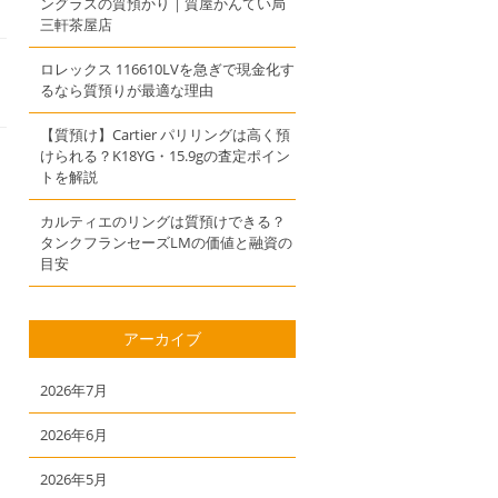
ングラスの質預かり｜質屋かんてい局
三軒茶屋店
ロレックス 116610LVを急ぎで現金化す
るなら質預りが最適な理由
【質預け】Cartier パリリングは高く預
けられる？K18YG・15.9gの査定ポイン
トを解説
カルティエのリングは質預けできる？
タンクフランセーズLMの価値と融資の
目安
アーカイブ
2026年7月
2026年6月
2026年5月