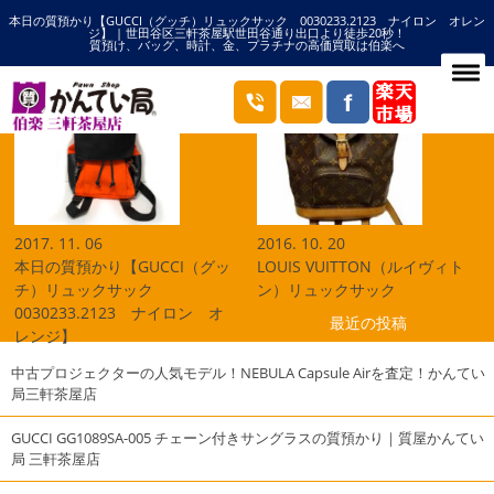
本日の質預かり【GUCCI（グッチ）リュックサック 0030233.2123 ナイロン オレン
HOME
リュックサックの記事一覧
ジ】 | 世田谷区三軒茶屋駅世田谷通り出口より徒歩20秒！
質預け、バッグ、時計、金、プラチナの高価買取は伯楽へ
ブログ
2017. 11. 06
2016. 10. 20
本日の質預かり【GUCCI（グッ
LOUIS VUITTON（ルイヴィト
チ）リュックサック
ン）リュックサック
0030233.2123 ナイロン オ
最近の投稿
レンジ】
中古プロジェクターの人気モデル！NEBULA Capsule Airを査定！かんてい
局三軒茶屋店
GUCCI GG1089SA-005 チェーン付きサングラスの質預かり｜質屋かんてい
局 三軒茶屋店