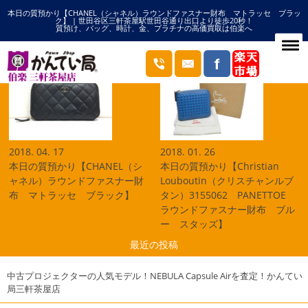
本日の質預かり【CHANEL（シャネル）ラウンドファスナー財布 マトラッセ ブラッ
HOME
ラウンドファスナー財布の記事一覧
ク】 | 世田谷区三軒茶屋駅世田谷通り出口より徒歩20秒！
質預け、バッグ、時計、金、プラチナの高価買取は伯楽へ
ブログ
2018. 04. 17
2018. 01. 26
本日の質預かり【CHANEL（シ
本日の質預かり【Christian
ャネル）ラウンドファスナー財
Louboutin（クリスチャンルブ
布 マトラッセ ブラック】
タン）3155062 PANETTOE
ラウンドファスナー財布 ブル
ー スタッズ】
最近の投稿
中古プロジェクターの人気モデル！NEBULA Capsule Airを査定！かんてい
局三軒茶屋店