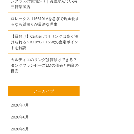
ングラスの質預かり｜質屋かんてい局
三軒茶屋店
ロレックス 116610LVを急ぎで現金化す
るなら質預りが最適な理由
【質預け】Cartier パリリングは高く預
けられる？K18YG・15.9gの査定ポイン
トを解説
カルティエのリングは質預けできる？
タンクフランセーズLMの価値と融資の
目安
アーカイブ
2026年7月
2026年6月
2026年5月