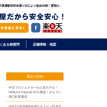
区三軒茶屋駅世田谷通り出口より徒歩20秒！
質預け、
くある御質問
店舗情報・地図
最近の投稿
中古プロジェクターの人気モデル！
NEBULA Capsule Airを査定！かんてい
局三軒茶屋店
GUCCI GG1089SA-005 チェーン付きサ