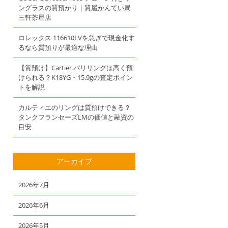
ングラスの質預かり｜質屋かんてい局
三軒茶屋店
ロレックス 116610LVを急ぎで現金化す
るなら質預りが最適な理由
【質預け】Cartier パリリングは高く預
けられる？K18YG・15.9gの査定ポイン
トを解説
カルティエのリングは質預けできる？
タンクフランセーズLMの価値と融資の
目安
アーカイブ
2026年7月
2026年6月
2026年5月