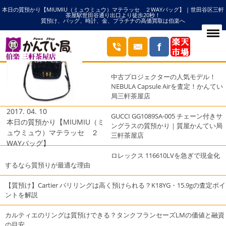
本日の質預かり【MIUMIU（ミュウミュウ）マテラッセ ２WAYバッグ】 | 世田谷区三軒
HOME
マテラッセの記事一覧
茶屋駅世田谷通り出口より徒歩20秒！
質預け、バッグ、時計、金、プラチナの高価買取は伯楽へ
ブログ
最近の投稿
中古プロジェクターの人気モデル！
NEBULA Capsule Airを査定！かんてい
局三軒茶屋店
2017. 04. 10
GUCCI GG1089SA-005 チェーン付きサ
本日の質預かり【MIUMIU（ミ
ングラスの質預かり｜質屋かんてい局
ュウミュウ）マテラッセ ２
三軒茶屋店
WAYバッグ】
ロレックス 116610LVを急ぎで現金化
するなら質預りが最適な理由
【質預け】Cartier パリリングは高く預けられる？K18YG・15.9gの査定ポイ
ントを解説
カルティエのリングは質預けできる？タンクフランセーズLMの価値と融資
の目安