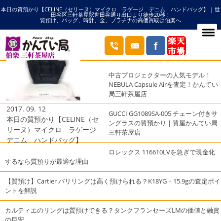
本日の質預かり【CELINE（セリーヌ）マイクロ ラゲージ デニム ハンドバッグ】 | 世
HOME
マイクロの記事一覧
田谷区三軒茶屋駅世田谷通り出口より徒歩20秒！
質預け、バッグ、時計、金、プラチナの高価買取は伯楽へ
ブログ
最近の投稿
中古プロジェクターの人気モデル！
NEBULA Capsule Airを査定！かんてい
局三軒茶屋店
2017. 09. 12
GUCCI GG1089SA-005 チェーン付きサ
本日の質預かり【CELINE（セ
ングラスの質預かり｜質屋かんてい局
リーヌ）マイクロ ラゲージ
三軒茶屋店
デニム ハンドバッグ】
ロレックス 116610LVを急ぎで現金化
するなら質預りが最適な理由
【質預け】Cartier パリリングは高く預けられる？K18YG・15.9gの査定ポイ
ントを解説
カルティエのリングは質預けできる？タンクフランセーズLMの価値と融資
の目安