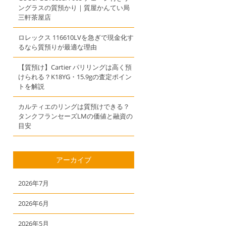
ングラスの質預かり｜質屋かんてい局
三軒茶屋店
ロレックス 116610LVを急ぎで現金化す
るなら質預りが最適な理由
【質預け】Cartier パリリングは高く預
けられる？K18YG・15.9gの査定ポイン
トを解説
カルティエのリングは質預けできる？
タンクフランセーズLMの価値と融資の
目安
アーカイブ
2026年7月
2026年6月
2026年5月