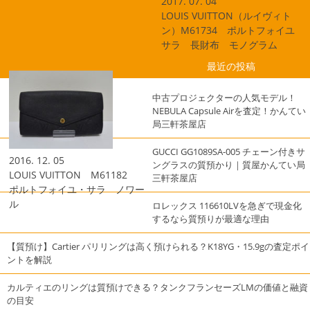
2017. 07. 04
LOUIS VUITTON（ルイヴィト
ン）M61734 ポルトフォイユ
サラ 長財布 モノグラム
最近の投稿
中古プロジェクターの人気モデル！
NEBULA Capsule Airを査定！かんてい
局三軒茶屋店
GUCCI GG1089SA-005 チェーン付きサ
2016. 12. 05
ングラスの質預かり｜質屋かんてい局
LOUIS VUITTON M61182
三軒茶屋店
ポルトフォイユ・サラ ノワー
ル
ロレックス 116610LVを急ぎで現金化
するなら質預りが最適な理由
【質預け】Cartier パリリングは高く預けられる？K18YG・15.9gの査定ポイ
ントを解説
カルティエのリングは質預けできる？タンクフランセーズLMの価値と融資
の目安