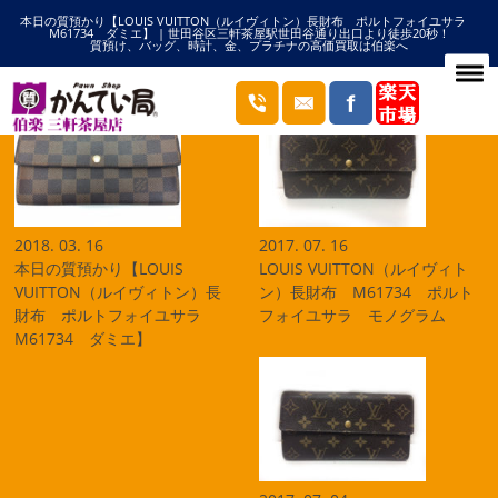
本日の質預かり【LOUIS VUITTON（ルイヴィトン）長財布 ポルトフォイユサラ
HOME
ポルトフォイユサラの記事一覧
M61734 ダミエ】 | 世田谷区三軒茶屋駅世田谷通り出口より徒歩20秒！
質預け、バッグ、時計、金、プラチナの高価買取は伯楽へ
ブログ
2018. 03. 16
2017. 07. 16
本日の質預かり【LOUIS
LOUIS VUITTON（ルイヴィト
VUITTON（ルイヴィトン）長
ン）長財布 M61734 ポルト
財布 ポルトフォイユサラ
フォイユサラ モノグラム
M61734 ダミエ】