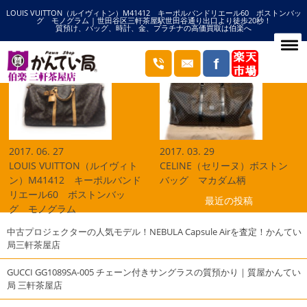
LOUIS VUITTON（ルイヴィトン）M41412 キーポルバンドリエール60 ボストンバッ
HOME
ボストンバッグの記事一覧
グ モノグラム | 世田谷区三軒茶屋駅世田谷通り出口より徒歩20秒！
質預け、バッグ、時計、金、プラチナの高価買取は伯楽へ
ブログ
2017. 06. 27
2017. 03. 29
LOUIS VUITTON（ルイヴィト
CELINE（セリーヌ）ボストン
ン）M41412 キーポルバンド
バッグ マカダム柄
リエール60 ボストンバッ
最近の投稿
グ モノグラム
中古プロジェクターの人気モデル！NEBULA Capsule Airを査定！かんてい
局三軒茶屋店
GUCCI GG1089SA-005 チェーン付きサングラスの質預かり｜質屋かんてい
局 三軒茶屋店