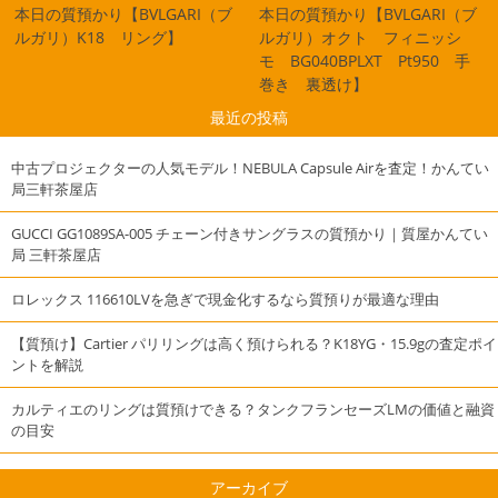
本日の質預かり【BVLGARI（ブ
本日の質預かり【BVLGARI（ブ
ルガリ）K18 リング】
ルガリ）オクト フィニッシ
モ BG040BPLXT Pt950 手
巻き 裏透け】
最近の投稿
中古プロジェクターの人気モデル！NEBULA Capsule Airを査定！かんてい
局三軒茶屋店
GUCCI GG1089SA-005 チェーン付きサングラスの質預かり｜質屋かんてい
局 三軒茶屋店
ロレックス 116610LVを急ぎで現金化するなら質預りが最適な理由
【質預け】Cartier パリリングは高く預けられる？K18YG・15.9gの査定ポイ
ントを解説
カルティエのリングは質預けできる？タンクフランセーズLMの価値と融資
の目安
アーカイブ