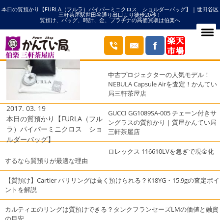
本日の質預かり【FURLA（フルラ）パイパーミニクロス ショルダーバッグ】 | 世田谷区
HOME
パイパーの記事一覧
三軒茶屋駅世田谷通り出口より徒歩20秒！
質預け、バッグ、時計、金、プラチナの高価買取は伯楽へ
ブログ
最近の投稿
中古プロジェクターの人気モデル！
NEBULA Capsule Airを査定！かんてい
局三軒茶屋店
2017. 03. 19
GUCCI GG1089SA-005 チェーン付きサ
本日の質預かり【FURLA（フル
ングラスの質預かり｜質屋かんてい局
ラ）パイパーミニクロス ショ
三軒茶屋店
ルダーバッグ】
ロレックス 116610LVを急ぎで現金化
するなら質預りが最適な理由
【質預け】Cartier パリリングは高く預けられる？K18YG・15.9gの査定ポイ
ントを解説
カルティエのリングは質預けできる？タンクフランセーズLMの価値と融資
の目安