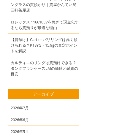
ングラスの質預かり｜質屋かんてい局
三軒茶屋店
ロレックス 116610LVを急ぎで現金化す
るなら質預りが最適な理由
【質預け】Cartier パリリングは高く預
けられる？K18YG・15.9gの査定ポイン
トを解説
カルティエのリングは質預けできる？
タンクフランセーズLMの価値と融資の
目安
アーカイブ
2026年7月
2026年6月
2026年5月