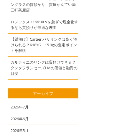
ングラスの質預かり｜質屋かんてい局
三軒茶屋店
ロレックス 116610LVを急ぎで現金化す
るなら質預りが最適な理由
【質預け】Cartier パリリングは高く預
けられる？K18YG・15.9gの査定ポイン
トを解説
カルティエのリングは質預けできる？
タンクフランセーズLMの価値と融資の
目安
アーカイブ
2026年7月
2026年6月
2026年5月