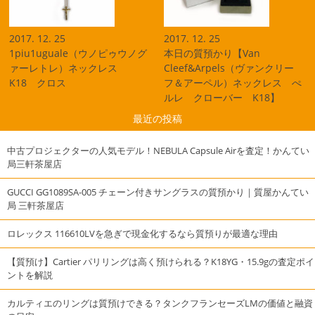
2017. 12. 25
2017. 12. 25
1piu1uguale（ウノピゥウノグ
本日の質預かり【Van
ァーレトレ）ネックレス
Cleef&Arpels（ヴァンクリー
K18 クロス
フ＆アーペル）ネックレス ぺ
ルレ クローバー K18】
最近の投稿
中古プロジェクターの人気モデル！NEBULA Capsule Airを査定！かんてい
局三軒茶屋店
GUCCI GG1089SA-005 チェーン付きサングラスの質預かり｜質屋かんてい
局 三軒茶屋店
ロレックス 116610LVを急ぎで現金化するなら質預りが最適な理由
【質預け】Cartier パリリングは高く預けられる？K18YG・15.9gの査定ポイ
ントを解説
カルティエのリングは質預けできる？タンクフランセーズLMの価値と融資