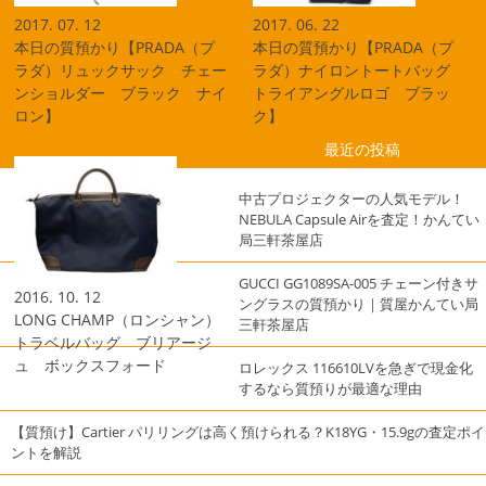
2017. 07. 12
2017. 06. 22
本日の質預かり【PRADA（プ
本日の質預かり【PRADA（プ
ラダ）リュックサック チェー
ラダ）ナイロントートバッグ
ンショルダー ブラック ナイ
トライアングルロゴ ブラッ
ロン】
ク】
最近の投稿
中古プロジェクターの人気モデル！
NEBULA Capsule Airを査定！かんてい
局三軒茶屋店
GUCCI GG1089SA-005 チェーン付きサ
2016. 10. 12
ングラスの質預かり｜質屋かんてい局
LONG CHAMP（ロンシャン）
三軒茶屋店
トラベルバッグ ブリアージ
ュ ボックスフォード
ロレックス 116610LVを急ぎで現金化
するなら質預りが最適な理由
【質預け】Cartier パリリングは高く預けられる？K18YG・15.9gの査定ポイ
ントを解説