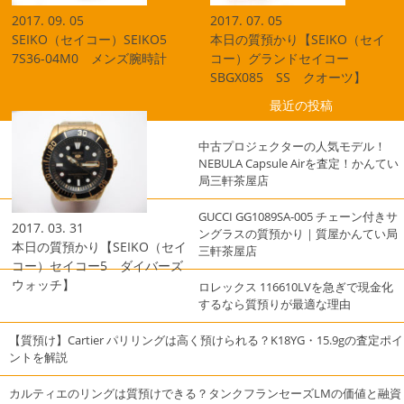
2017. 09. 05
2017. 07. 05
SEIKO（セイコー）SEIKO5
本日の質預かり【SEIKO（セイ
7S36-04M0 メンズ腕時計
コー）グランドセイコー
SBGX085 SS クオーツ】
最近の投稿
中古プロジェクターの人気モデル！
NEBULA Capsule Airを査定！かんてい
局三軒茶屋店
GUCCI GG1089SA-005 チェーン付きサ
2017. 03. 31
ングラスの質預かり｜質屋かんてい局
本日の質預かり【SEIKO（セイ
三軒茶屋店
コー）セイコー5 ダイバーズ
ウォッチ】
ロレックス 116610LVを急ぎで現金化
するなら質預りが最適な理由
【質預け】Cartier パリリングは高く預けられる？K18YG・15.9gの査定ポイ
ントを解説
カルティエのリングは質預けできる？タンクフランセーズLMの価値と融資