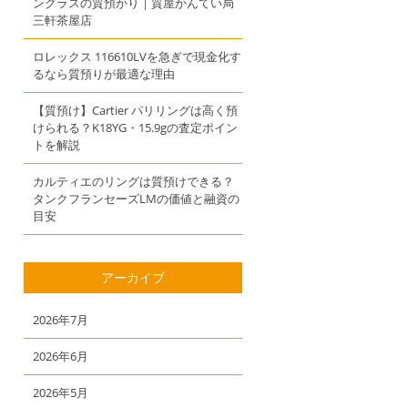
ングラスの質預かり｜質屋かんてい局
三軒茶屋店
ロレックス 116610LVを急ぎで現金化す
るなら質預りが最適な理由
【質預け】Cartier パリリングは高く預
けられる？K18YG・15.9gの査定ポイン
トを解説
カルティエのリングは質預けできる？
タンクフランセーズLMの価値と融資の
目安
アーカイブ
2026年7月
2026年6月
2026年5月