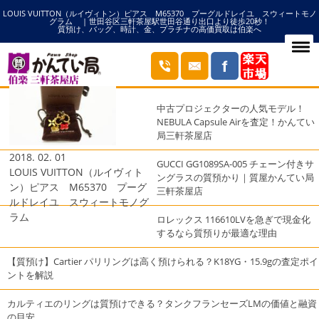
LOUIS VUITTON（ルイヴィトン）ピアス M65370 プーグルドレイユ スウィートモノ
HOME
スウィートモノグラムの記事一覧
グラム | 世田谷区三軒茶屋駅世田谷通り出口より徒歩20秒！
質預け、バッグ、時計、金、プラチナの高価買取は伯楽へ
ブログ
最近の投稿
中古プロジェクターの人気モデル！
NEBULA Capsule Airを査定！かんてい
局三軒茶屋店
2018. 02. 01
GUCCI GG1089SA-005 チェーン付きサ
LOUIS VUITTON（ルイヴィト
ングラスの質預かり｜質屋かんてい局
ン）ピアス M65370 プーグ
三軒茶屋店
ルドレイユ スウィートモノグ
ラム
ロレックス 116610LVを急ぎで現金化
するなら質預りが最適な理由
【質預け】Cartier パリリングは高く預けられる？K18YG・15.9gの査定ポイ
ントを解説
カルティエのリングは質預けできる？タンクフランセーズLMの価値と融資
の目安