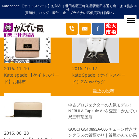
Kate spade 【ケイトスペード】お財布 | 世田谷区三軒茶屋駅世田谷通り出口より徒歩20
HOME
ケイトスペードの記事一覧
秒！
質預け、バッグ、時計、金、プラチナの高価買取は伯楽へ
ブログ
2016. 11. 10
2016. 10. 17
Kate spade 【ケイトスペー
kate Spade（ケイトスペー
ド】お財布
ド）2Wayバッグ
最近の投稿
中古プロジェクターの人気モデル！
NEBULA Capsule Airを査定！かんてい
局三軒茶屋店
GUCCI GG1089SA-005 チェーン付きサ
2016. 06. 28
ングラスの質預かり｜質屋かんてい局