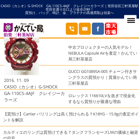
CASIO（カシオ）G-SHOCK GA-110CS-4AJF クレイジーカラーズ | 世田谷区三軒茶屋駅
HOME
クレイジーカラーズの記事一覧
世田谷通り出口より徒歩20秒！
質預け、バッグ、時計、金、プラチナの高価買取は伯楽へ
ブログ
最近の投稿
中古プロジェクターの人気モデル！
NEBULA Capsule Airを査定！かんてい
局三軒茶屋店
GUCCI GG1089SA-005 チェーン付きサ
ングラスの質預かり｜質屋かんてい局
2016. 11. 09
三軒茶屋店
CASIO（カシオ）G-SHOCK
GA-110CS-4AJF クレイジーカ
ロレックス 116610LVを急ぎで現金化
ラーズ
するなら質預りが最適な理由
【質預け】Cartier パリリングは高く預けられる？K18YG・15.9gの査定ポイ
ントを解説
カルティエのリングは質預けできる？タンクフランセーズLMの価値と融資
の目安