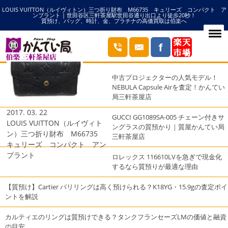
LOUIS VUITTON（ルイヴィトン）三つ折り財布 M66735 キュリーズ コンパクト ア
HOME
キュリーズの記事一覧
ンプラント | 世田谷区三軒茶屋駅世田谷通り出口より徒歩20秒！
質預け、バッグ、時計、金、プラチナの高価買取は伯楽へ
ブログ
最近の投稿
中古プロジェクターの人気モデル！
NEBULA Capsule Airを査定！かんてい
局三軒茶屋店
2017. 03. 22
GUCCI GG1089SA-005 チェーン付きサ
LOUIS VUITTON（ルイヴィト
ングラスの質預かり｜質屋かんてい局
ン）三つ折り財布 M66735
三軒茶屋店
キュリーズ コンパクト アン
プラント
ロレックス 116610LVを急ぎで現金化
するなら質預りが最適な理由
【質預け】Cartier パリリングは高く預けられる？K18YG・15.9gの査定ポイ
ントを解説
カルティエのリングは質預けできる？タンクフランセーズLMの価値と融資
の目安