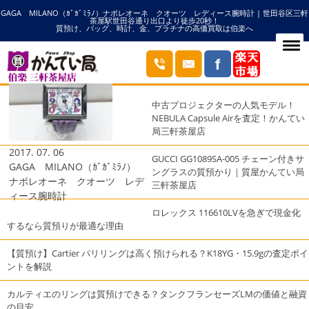
GAGA MILANO（ｶﾞｶﾞﾐﾗﾉ）ナポレオーネ クオーツ レディース腕時計 | 世田谷区三軒
HOME
ガガの記事一覧
茶屋駅世田谷通り出口より徒歩20秒！
質預け、バッグ、時計、金、プラチナの高価買取は伯楽へ
ブログ
最近の投稿
中古プロジェクターの人気モデル！
NEBULA Capsule Airを査定！かんてい
局三軒茶屋店
2017. 07. 06
GUCCI GG1089SA-005 チェーン付きサ
GAGA MILANO（ｶﾞｶﾞﾐﾗﾉ）
ングラスの質預かり｜質屋かんてい局
ナポレオーネ クオーツ レデ
三軒茶屋店
ィース腕時計
ロレックス 116610LVを急ぎで現金化
するなら質預りが最適な理由
【質預け】Cartier パリリングは高く預けられる？K18YG・15.9gの査定ポイ
ントを解説
カルティエのリングは質預けできる？タンクフランセーズLMの価値と融資
の目安