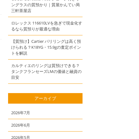
ングラスの質預かり｜質屋かんてい局
三軒茶屋店
ロレックス 116610LVを急ぎで現金化す
るなら質預りが最適な理由
【質預け】Cartier パリリングは高く預
けられる？K18YG・15.9gの査定ポイン
トを解説
カルティエのリングは質預けできる？
タンクフランセーズLMの価値と融資の
目安
アーカイブ
2026年7月
2026年6月
2026年5月