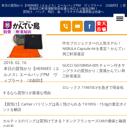
本日の質預かり【HERMES（エルメス）エールバッグPM ヴィブラート □G刻印】 | 世
HOME
エールバッグPMの記事一覧
田谷区三軒茶屋駅世田谷通り出口より徒歩20秒！
質預け、バッグ、時計、金、プラチナの高価買取は伯楽へ
ブログ
最近の投稿
中古プロジェクターの人気モデル！
NEBULA Capsule Airを査定！かんてい
局三軒茶屋店
2018. 02. 16
GUCCI GG1089SA-005 チェーン付きサ
本日の質預かり【HERMES（エ
ングラスの質預かり｜質屋かんてい局
ルメス）エールバッグPM ヴ
三軒茶屋店
ィブラート □G刻印】
ロレックス 116610LVを急ぎで現金化
するなら質預りが最適な理由
【質預け】Cartier パリリングは高く預けられる？K18YG・15.9gの査定ポイ
ントを解説
カルティエのリングは質預けできる？タンクフランセーズLMの価値と融資
の目安