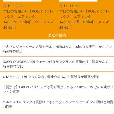
2018. 02. 06
2017. 11. 18
本日の質預かり【ROLEX（ロレ
本日の質預かり【ROLEX（ロレ
ックス）エアキング
ックス）エアキング
14000M 03年頃 SS メンズ
1400M F番 03年頃 メンズ
腕時計】
腕時計】
最近の投稿
中古プロジェクターの人気モデル！NEBULA Capsule Airを査定！かんてい
局三軒茶屋店
GUCCI GG1089SA-005 チェーン付きサングラスの質預かり｜質屋かんてい
局 三軒茶屋店
ロレックス 116610LVを急ぎで現金化するなら質預りが最適な理由
【質預け】Cartier パリリングは高く預けられる？K18YG・15.9gの査定ポイ
ントを解説
カルティエのリングは質預けできる？タンクフランセーズLMの価値と融資
の目安